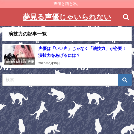
声優と猫と私。
夢見る声優じゃいられない
演技力の記事一覧
声優は「いい声」じゃなく「演技力」が必要！
演技力をあげるには？
声優
2020年6月30日